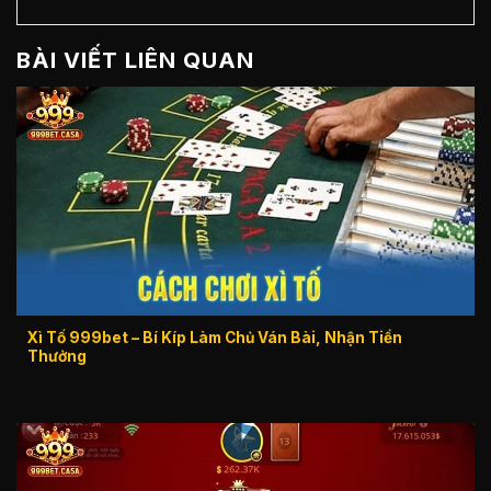
BÀI VIẾT LIÊN QUAN
Xì Tố 999bet – Bí Kíp Làm Chủ Ván Bài, Nhận Tiền
Thưởng