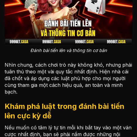
Đánh bài tiến lên và thông tin cơ bản
Nhìn chung, cách chơi trò này không khó, nhưng phải
tuân thủ theo một vài quy tắc nhất định. Hiện nhà cái
đã chốt và áp dụng các luật phù hợp cho mọi người
cùng tham gia một cách hiệu quả, an toàn và minh
bạch.
Khám phá luật trong đánh bài tiến
lên cực kỳ dễ
Nếu muốn có tâm lý tự tin mỗi khi bắt tay vào một ván
cược nhất định, bạn sẽ phải nắm được những nội