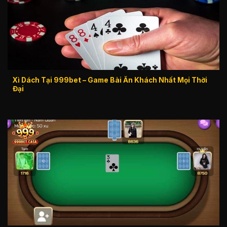
Xì Dách Tại 999bet – Game Bài Ăn Khách Nhất Mọi Thời
Đại