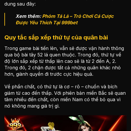
dung sau đây:
Xem thêm:
Phỏm Tá Lả – Trò Chơi Cá Cược
Được Yêu Thích Tại 999bet
Quy tắc sắp xếp thứ tự của quân bài
Trong game bài tiến lên, vẫn sẽ được vận hành thông
qua bộ bài tây 52 lá quen thuộc. Trong đó, thứ tự về
độ lớn sắp xếp từ thấp lên cao sẽ là từ 2 đến A, 2.
Trong đó, 2 chặn được tất cả những quân khác nhỏ
hơn, giành quyền đi trước cực hiệu quả.
Về phần chất, có thứ tự là cơ – rô – chuồn và bích
giảm từ cao đến thấp. Với phiên bản miền Bắc sẽ quan
tâm nhiều đến chất, còn miền Nam có thể bỏ qua vì
nó không mang giá trị gì.