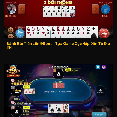
Đánh Bài Tiến Lên 99bet – Tựa Game Cực Hấp Dẫn Từ Địa
Chỉ