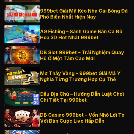
999bet Giải Mã Kèo Nhà Cái Bóng Đá
Phổ Biến Nhất Hiện Nay
AG Fishing – Sảnh Game Bắn Cá Đồ
Hoạ 3D Hot Nhất 999bet
DB Slot 999bet – Trải Nghiệm Quay
Hũ Ở Một Tầm Cao Mới
Mơ Thấy Vàng – 999bet Giải Mã Ý
Nghĩa Từng Trường Hợp Cụ Thể
Đấu Địa Chủ – Hướng Dẫn Luật Chơi
Chi Tiết Tại 999bet
DB Casino 999bet – Vốn Nhỏ Lời To
Với Bàn Cược Live Hấp Dẫn