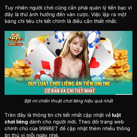
Tuy nhiên người chơi cũng cần phải quản lý tiền bạc vì
đây là thứ ảnh hưởng đến ván cược. Việc lập ra một
bảng chi tiêu chi tiết chính là điều cần thiết nhất.
Bật mí chiến thuật chơi liêng hiệu quả nhất
Trên đây là thông tin chi tiết nhất cập nhật về
luật
chơi liêng
dành cho người mới. Theo dõi trang web
chính chủ của 999BET để cập nhật thêm nhiều thông
tin thú vị mỗi ngày nhé.