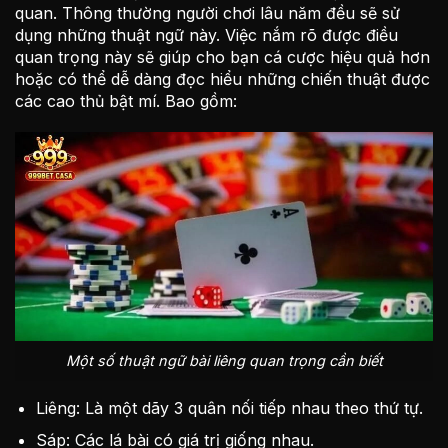
quan. Thông thường người chơi lâu năm đều sẽ sử
dụng những thuật ngữ này. Việc nắm rõ được điều
quan trọng này sẽ giúp cho bạn cá cược hiệu quả hơn
hoặc có thể dễ dàng đọc hiểu những chiến thuật được
các cao thủ bật mí. Bao gồm:
Một số thuật ngữ bài liêng quan trọng cần biết
Liêng: Là một dãy 3 quân nối tiếp nhau theo thứ tự.
Sáp: Các lá bài có giá trị giống nhau.