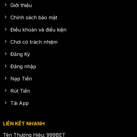
Giới thiệu
Chính sách bảo mật
Điều khoản và điều kiện
Chơi có trách nhiệm
Đăng Ký
Đăng nhập
Nạp Tiền
Rút Tiền
Tải App
LIÊN KẾT NHANH
Tên Thương Hiệu: 999BET