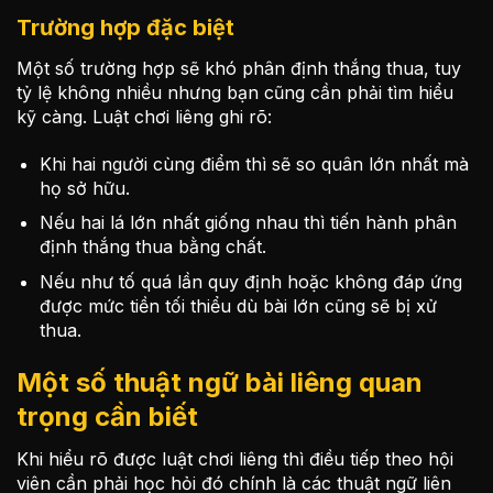
Trường hợp đặc biệt
Một số trường hợp sẽ khó phân định thắng thua, tuy
tỷ lệ không nhiều nhưng bạn cũng cần phải tìm hiểu
kỹ càng.
Luật chơi liêng
ghi rõ:
Khi hai người cùng điểm thì sẽ so quân lớn nhất mà
họ sở hữu.
Nếu hai lá lớn nhất giống nhau thì tiến hành phân
định thắng thua bằng chất.
Nếu như tố quá lần quy định hoặc không đáp ứng
được mức tiền tối thiểu dù bài lớn cũng sẽ bị xử
thua.
Một số thuật ngữ bài liêng quan
trọng cần biết
Khi hiểu rõ được luật chơi liêng thì điều tiếp theo hội
viên cần phải học hỏi đó chính là các thuật ngữ liên