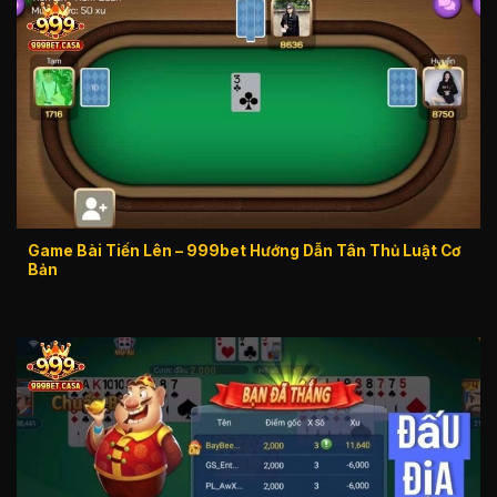
Game Bài Tiến Lên – 999bet Hướng Dẫn Tân Thủ Luật Cơ
Bản