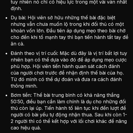
tuy nhiên nó chỉ có hiệu lực trong một vài ván nhất
định.
Dụ bài: Hội viên sở hữu những thế bài đặc biệt
nhưng vẫn chưa muốn lộ trong khi đối thủ có một
khoản vốn lớn. Đầu tiên áp dụng mẹo theo bài chờ
cho đến khi tố mạnh tay thì bạn tiến hành tất tay để
ăn cả.
Đánh theo vị trí cuối: Mặc dù đây là vị trí bất lợi tuy
nhiên bạn có thể dựa vào đó để áp dụng mẹo cược
phù hợp. Hội viên tiến hành quan sát cách đánh
của người chơi trước để nhận định thế bài của họ.
Từ đó mình có thể dự đoán và đưa ra cách đánh
thông minh.
Bơm tiền: Thế bài trung bình có khả năng thắng
50:50, điều bạn cần làm chính là dụ cho những đối
thủ còn lại úp. Tiến hành tố liên tục khi đến lượt để
người có bài yếu tự động nhận thua. Sau khi còn 1-
2 người thì có thể kết hợp với lối chơi khác để nâng
cao hiệu quả.