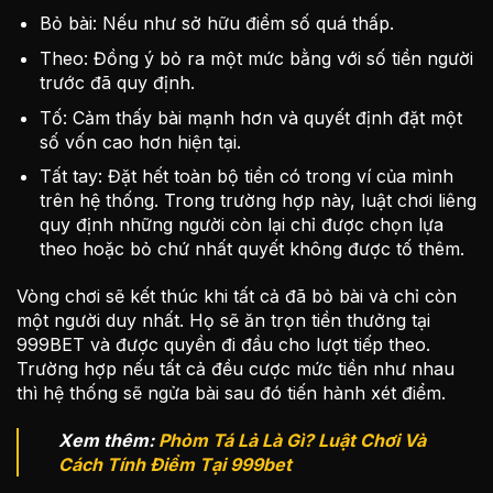
Bỏ bài: Nếu như sở hữu điểm số quá thấp.
Theo: Đồng ý bỏ ra một mức bằng với số tiền người
trước đã quy định.
Tố: Cảm thấy bài mạnh hơn và quyết định đặt một
số vốn cao hơn hiện tại.
Tất tay: Đặt hết toàn bộ tiền có trong ví của mình
trên hệ thống. Trong trường hợp này, luật chơi liêng
quy định những người còn lại chỉ được chọn lựa
theo hoặc bỏ chứ nhất quyết không được tố thêm.
Vòng chơi sẽ kết thúc khi tất cả đã bỏ bài và chỉ còn
một người duy nhất. Họ sẽ ăn trọn tiền thưởng tại
999BET và được quyền đi đầu cho lượt tiếp theo.
Trường hợp nếu tất cả đều cược mức tiền như nhau
thì hệ thống sẽ ngửa bài sau đó tiến hành xét điểm.
Xem thêm:
Phỏm Tá Lả Là Gì? Luật Chơi Và
Cách Tính Điểm Tại 999bet