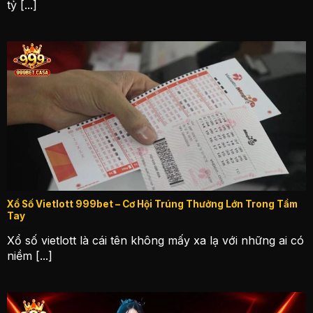
tỷ [...]
Tham gia quay số đổi thưởng tại sân chơi hứa hẹn
sẽ mang đến nhiều trải nghiệm giải trí cực kỳ thú vị,
giúp bạn thỏa đam mê thử vận may cùng bộ môn
cá cược. Tuy nhiên trước khi chính thức nhập
cuộc, hãy cập nhật các bước thao tác cần thiết
trong hướng dẫn sau:
Xổ Số Vietlott 999bet – Cơ Hội Trúng Thưởng Lớn Trong Tầm
Tay
Xổ số vietlott là cái tên không mấy xa lạ với những ai có
niềm [...]
Hướng dẫn các bước chơi xổ số chi tiết từ A – Z
Bước 1: Truy cập vào nhà cái, mở tài khoản chơi