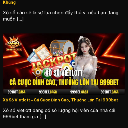
Khủng
Xổ số cào sẽ là sự lựa chọn đầy thú vị nếu bạn đang
muốn [...]
Xổ Số Vietlott – Cá Cược Đỉnh Cao, Thưởng Lớn Tại 999bet
Xổ số vietlott đang có số lượng hội viên của nhà cái
999bet tham gia [...]