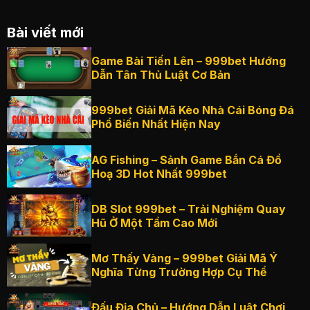
Bài viết mới
Game Bài Tiến Lên – 999bet Hướng
Dẫn Tân Thủ Luật Cơ Bản
999bet Giải Mã Kèo Nhà Cái Bóng Đá
Phổ Biến Nhất Hiện Nay
AG Fishing – Sảnh Game Bắn Cá Đồ
Hoạ 3D Hot Nhất 999bet
DB Slot 999bet – Trải Nghiệm Quay
Hũ Ở Một Tầm Cao Mới
Mơ Thấy Vàng – 999bet Giải Mã Ý
Nghĩa Từng Trường Hợp Cụ Thể
Đấu Địa Chủ – Hướng Dẫn Luật Chơi