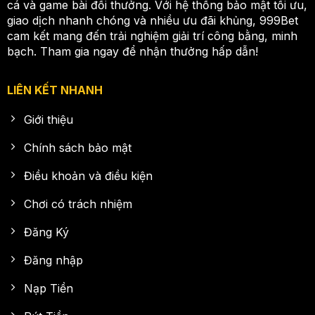
cá và game bài đổi thưởng. Với hệ thống bảo mật tối ưu,
giao dịch nhanh chóng và nhiều ưu đãi khủng, 999Bet
cam kết mang đến trải nghiệm giải trí công bằng, minh
bạch. Tham gia ngay để nhận thưởng hấp dẫn!
LIÊN KẾT NHANH
Giới thiệu
Chính sách bảo mật
Điều khoản và điều kiện
Chơi có trách nhiệm
Đăng Ký
Đăng nhập
Nạp Tiền