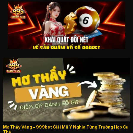
Khái quát đôi nét về sản phẩm xổ số 999bet
Ngoài ra, nên tảng còn được đánh giá rất cao khi
triển khai tỷ lệ thanh toán cao vượt trội. Sau mỗi
lượt chơi chiến thắng, người tham gia sẽ thu về lợi
nhuận gấp hàng trăm lần vốn đầu tư, qua đó
nhanh chóng làm giàu thành công từ niềm đam mê
số học.
Top 3 trò chơi xổ số đặc sắc nhất
Mơ Thấy Vàng – 999bet Giải Mã Ý Nghĩa Từng Trường Hợp Cụ
Thể