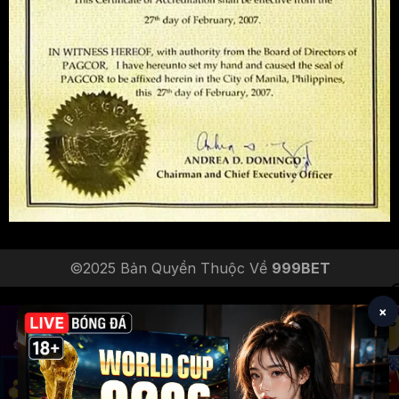
©2025 Bản Quyền Thuộc Về
999BET
×