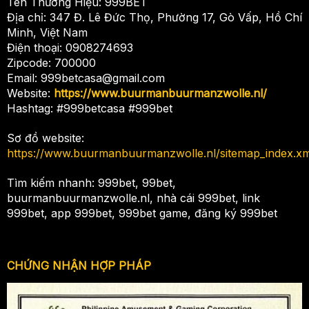
Tên Thương Hiệu: 999BET
Địa chỉ: 347 Đ. Lê Đức Thọ, Phường 17, Gò Vấp, Hồ Chí
Minh, Việt Nam
Nổ hũ 999bet – Quay slot mỗi ngày, trúng Jackpot
Điện thoại: 0908274693
tiền tỷ
Zipcode: 700000
Email:
999betcasa@gmail.com
Website:
https://www.buurmanbuurmanzwolle.nl/
Ưu điểm
Mô tả chi tiết
Hashtag: #999betcasa #999bet
Chủ đề
cốt
Sở hữu kho game lên đến gần 1000 lựa chọn
Sơ đồ website:
truyền
với nhiều phong cách khác nhau từ thần thoại,
https://www.buurmanbuurmanzwolle.nl/sitemap_index.xm
phong
khoa học viễn tưởng đến hoa quả, thể thao,…
phú
Tìm kiếm nhanh: 999bet, 99bet,
Jackpot
Cơ chế tích lũy siêu hũ thưởng khiến giá trị
buurmanbuurmanzwolle.nl, nhà cái 999bet, link
giá trị
Jackpot không ngừng tăng mạnh, có thời
999bet, app 999bet, 999bet game, đăng ký 999bet
thưởng
điểm lên đến hàng chục tỷ đồng.
cao
Tính
năng
Tích hợp chế độ quay tự động, vòng quay
CHỨNG NHẬN HỢP PHÁP
quay
may mắn, bonus game, kèm theo các biểu
slot đặc
tượng đặc biệt như Wild hay Scatter.
sắc