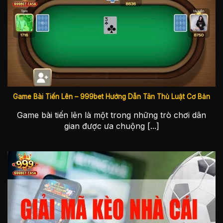
tại 999bet
Nhờ khả năng nắm bắt nhanh xu hướng trên thị
trường, hệ thống đang sở hữu một trong những
kho game phong phú và chất lượng nhất hiện
nay. Dù bạn đam mê bộ môn cá cược cân não
hay chỉ muốn giải trí nhẹ nhàng, nhà cái tự tin có
thể đáp ứng đầy đủ mọi sở thích và nhu cầu trải
Game Bài Tiến Lên – 999bet Hướng Dẫn Tân Thủ Luật Cơ Bản
nghiệm.
Game bài tiến lên là một trong những trò chơi dân
Cá cược thể thao
gian được ưa chuộng [...]
Tại 999bet, các sảnh thể thao luôn sôi động nhờ
quy tụ hàng trăm giải đấu lớn nhỏ trên toàn thế
giới. Qua đó, người chơi sẽ dễ dàng hơn trong việc
nắm bắt kèo thơm và đưa ra những lựa chọn
chính xác nhằm tối ưu cơ hội săn thưởng lớn.
Ưu
Mô tả chi tiết
điểm