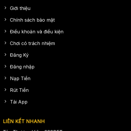
nhật kết
Hệ thống đồng bộ hóa với kết quả trực tiếp từ
Giới thiệu
quả
nhà đài chính thống, tích hợp thêm công nghệ
minh
RNG để đảm bảo tính ngẫu nhiên tuyệt đối.
bạch
Chính sách bảo mật
Điều khoản và điều kiện
Slot game nổ hũ
Chơi có trách nhiệm
Sản phẩm nổ hũ đang ghi nhận hàng triệu lượt
truy cập mỗi ngày nhờ đồ họa đỉnh cao và các
Đăng Ký
quỹ thưởng hấp dẫn. Mỗi vòng quay diễn ra tại
nhà cái 999bet đều tạo nên trải nghiệm giải trí
Đăng nhập
tuyệt vời, cùng với đó là cơ hội làm giàu không
giới hạn cho cộng đồng slot thủ.
Nạp Tiền
Rút Tiền
Tải App
LIÊN KẾT NHANH