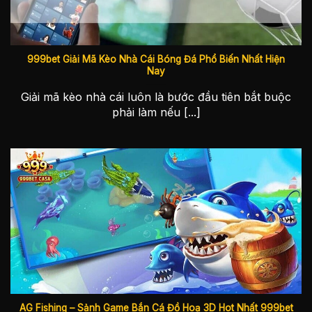
Kèo
Cung cấp đầy đủ các kèo từ châu Âu, châu Á
cược
đến tài xỉu, kèm theo một số dạng cược phụ
đa
gồm phạt góc, thẻ phạt, tỷ số chính xác,…
dạng
999bet Giải Mã Kèo Nhà Cái Bóng Đá Phổ Biến Nhất Hiện
Nay
Tỷ lệ
Mức cược được niêm yết dựa theo tình hình thực
kèo
tế và xu hướng đầu tư trên thị trường, cập nhật
Giải mã kèo nhà cái luôn là bước đầu tiên bắt buộc
minh
liên tục nhằm hỗ trợ bet thủ soi kèo.
phải làm nếu [...]
bạch
Đa
999bet không chỉ giới hạn ở bóng đá mà còn
dạng
mở rộng quy mô sang các bộ môn hấp dẫn khác
bộ
như cầu lông, bóng rổ, quần vợt, bóng chuyền,…
môn
Casino trực tuyến
Chuyên mục sòng bài live tái hiện chân thực
không gian casino quốc tế với hình ảnh truyền
phát sắc nét và âm thanh sống động. Nhờ kết
hợp hài hòa giữa công nghệ hiện đại cùng quy
trình vận hành minh bạch, nhà cái đã tạo nên một
điểm đến giải trí không thể bỏ qua.
AG Fishing – Sảnh Game Bắn Cá Đồ Hoạ 3D Hot Nhất 999bet