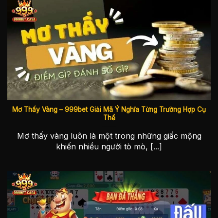
thống
thêm các công cụ thống kê lịch sử và soi cầu
bàn chơi
chuyên sâu nhằm hỗ trợ người chơi.
hiện đại
Dealer
Đội ngũ dealer người thật đến từ nhiều quốc
chuyên
gia không chỉ sở hữu ngoại hình xinh đẹp mà
nghiệp
còn tương tác nhiệt tình với hội viên.
Bắn cá đổi thưởng
999bet mở ra một không gian đại dương huyền ảo
được thiết lập hoàn toàn bằng công nghệ 3D tiên
Mơ Thấy Vàng – 999bet Giải Mã Ý Nghĩa Từng Trường Hợp Cụ
tiến nhất. Người tham gia sẽ hóa thân thành thợ
Thể
săn chuyên nghiệp với nhiệm vụ tiêu diệt sinh vật
Mơ thấy vàng luôn là một trong những giấc mộng
biển để mang về phần thưởng hấp dẫn.
khiến nhiều người tò mò, [...]
Ưu điểm
Mô tả chi tiết
Đồ họa,
Hình ảnh đồ họa 3D mô phỏng sống động các
âm
loài thủy quái muôn màu sắc, kèm theo hiệu
thanh
ứng âm thanh và nhạc nền bắt tai.
cuốn hút