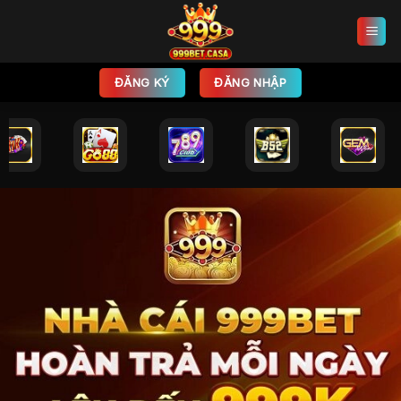
Bỏ
qua
nội
dung
ĐĂNG KÝ
ĐĂNG NHẬP