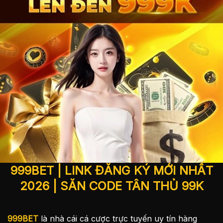
999BET | LINK ĐĂNG KÝ MỚI NHẤT
2026 | SĂN CODE TÂN THỦ 99K
999BET
là nhà cái cá cược trực tuyến uy tín hàng