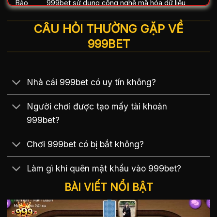
Bảo
999bet sử dụng công nghệ mã hóa dữ liệu
mật
256-bit SSL và tường lửa đa lớp cao cấp, ngăn
thông
chặn mọi hành vi xâm nhập trái phép, tuyệt mật
CÂU HỎI THƯỜNG GẶP VỀ
tin
danh tính khách hàng.
999BET
Chăm
Đội ngũ nhân viên túc trực 24/7, tận tình giải
sóc
đáp mọi thắc mắc của người chơi; cung cấp
khách
nhiều phương thức liên hệ tiện lợi và hoàn toàn
hàng
miễn phí.
Nhà cái 999bet có uy tín không?
Người chơi được tạo mấy tài khoản
999bet?
Chơi 999bet có bị bắt không?
Làm gì khi quên mật khẩu vào 999bet?
BÀI VIẾT NỔI BẬT
999bet khẳng định vị thế qua loạt ưu điểm vượt trội
Thư viện game giải trí ăn khách