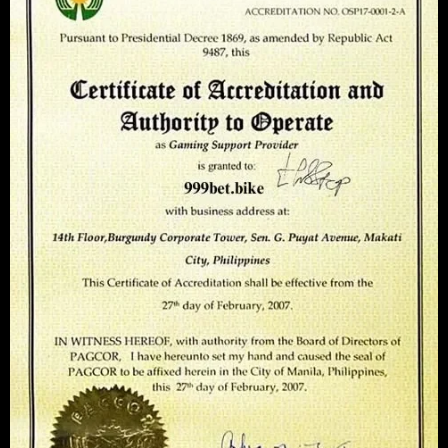
Các chương trình khuyến mãi
bùng nổ tại 999bet
Ngoài chất lượng và số lượng được đảm bảo, các
sảnh game còn nóng hơn bao giờ hết nhờ vào
loạt ưu đãi cực khủng. Dù mới tham gia nhà cái
hay đã là thành viên thân thiết, bạn đều có cơ hội
săn khuyến mãi hàng trăm triệu đồng. Hãy cùng
điểm qua top chương trình phát quà hấp dẫn từ
thương hiệu uy tín.
Khuyến
Mô tả chi tiết
mãi
Phát
Hoạt động dành riêng cho khách hàng mới đã
giftcode
đăng ký tài khoản và liên kết ngân hàng chính
tân thủ
chủ với hệ thống, nhận miễn phí 88k.
Thưởng
999bet tặng thêm 100% giá trị giao dịch cho
nạp đầu
lần nạp tiền đầu tiên nhằm hỗ trợ tân thủ gia
100%
tăng nguồn vốn và tự tin nhập cuộc.