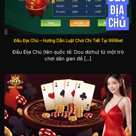
Mục
Hàng trăm loài cá, sinh vật biển và boss
tiêu, vũ
huyền thoại sẵn sàng để bạn chinh phục; hệ
khí đa
thống vũ khí tối tân gồm bom nổ, đại bác,
dạng
laser,…
Tích
999bet trang bị cho ngư thủ các tính năng
hợp tính
như bắn tự động, khóa mục tiêu, đóng băng
năng hỗ
Đấu Địa Chủ – Hướng Dẫn Luật Chơi Chi Tiết Tại 999bet
toàn màn hình nhằm tối ưu cơ hội chiến thắng.
trợ
Đấu Địa Chủ (tên quốc tế: Dou dizhu) từ một trò
chơi dân gian để [...]
Game bài truyền thống
Nếu bạn là một tín đồ của dòng game bài dân
gian, đây là chuyên mục nên trải nghiệm nhất
hiện nay. Thương hiệu cung cấp kho trò chơi
quen thuộc nhưng được nâng cấp về giao diện,
hơn nữa còn đảm bảo yếu tố công bằng trong
từng ván bài kịch tính.