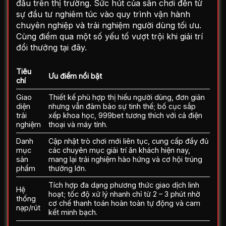
đầu trên thị trường. Sức hút của sân chơi đến từ
sự đầu tư nghiêm túc vào quy trình vận hành
chuyên nghiệp và trải nghiệm người dùng tối ưu.
Cùng điểm qua một số yếu tố vượt trội khi giải trí
đổi thưởng tại đây.
Tiêu
Ưu điểm nổi bật
chí
Giao
Thiết kế phù hợp thị hiếu người dùng, đơn giản
diện
nhưng vẫn đảm bảo sự tinh thế; bố cục sắp
trải
xếp khoa học, 999bet tương thích với cả điện
nghiệm
thoại và máy tính.
Danh
Cập nhật trò chơi mới liên tục, cung cấp đầy đủ
mục
các chuyên mục giải trí ăn khách hiện nay,
sản
mang lại trải nghiệm hào hứng và cơ hội trúng
phẩm
thưởng lớn.
Tích hợp đa dạng phương thức giao dịch linh
Hệ
hoạt; tốc độ xử lý nhanh chỉ từ 2 – 3 phút nhờ
thống
cơ chế thanh toán hoàn toàn tự động và cam
nạp/rút
kết minh bạch.