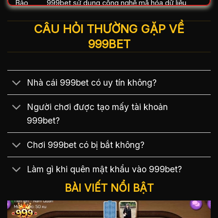
Bảo
999bet sử dụng công nghệ mã hóa dữ liệu
mật
256-bit SSL và tường lửa đa lớp cao cấp, ngăn
thông
chặn mọi hành vi xâm nhập trái phép, tuyệt mật
CÂU HỎI THƯỜNG GẶP VỀ
tin
danh tính khách hàng.
999BET
Chăm
Đội ngũ nhân viên túc trực 24/7, tận tình giải
sóc
đáp mọi thắc mắc của người chơi; cung cấp
khách
nhiều phương thức liên hệ tiện lợi và hoàn toàn
hàng
miễn phí.
Nhà cái 999bet có uy tín không?
Người chơi được tạo mấy tài khoản
999bet?
Chơi 999bet có bị bắt không?
Làm gì khi quên mật khẩu vào 999bet?
BÀI VIẾT NỔI BẬT
999bet khẳng định vị thế qua loạt ưu điểm vượt trội
Thư viện game giải trí ăn khách