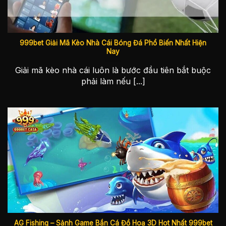
Kèo
Cung cấp đầy đủ các kèo từ châu Âu, châu Á
cược
đến tài xỉu, kèm theo một số dạng cược phụ
đa
gồm phạt góc, thẻ phạt, tỷ số chính xác,…
dạng
999bet Giải Mã Kèo Nhà Cái Bóng Đá Phổ Biến Nhất Hiện
Nay
Tỷ lệ
Mức cược được niêm yết dựa theo tình hình thực
kèo
tế và xu hướng đầu tư trên thị trường, cập nhật
Giải mã kèo nhà cái luôn là bước đầu tiên bắt buộc
minh
liên tục nhằm hỗ trợ bet thủ soi kèo.
phải làm nếu [...]
bạch
Đa
999bet không chỉ giới hạn ở bóng đá mà còn
dạng
mở rộng quy mô sang các bộ môn hấp dẫn khác
bộ
như cầu lông, bóng rổ, quần vợt, bóng chuyền,…
môn
Casino trực tuyến
Chuyên mục sòng bài live tái hiện chân thực
không gian casino quốc tế với hình ảnh truyền
phát sắc nét và âm thanh sống động. Nhờ kết
hợp hài hòa giữa công nghệ hiện đại cùng quy
trình vận hành minh bạch, nhà cái đã tạo nên một
điểm đến giải trí không thể bỏ qua.
AG Fishing – Sảnh Game Bắn Cá Đồ Hoạ 3D Hot Nhất 999bet