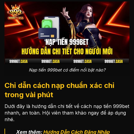
Nạp tiền 999bet có điểm nổi bật nào?
Chỉ dẫn cách nạp chuẩn xác chỉ
trong vài phút
Dưới đây là hướng dẫn chi tiết về cách nạp tiền 999bet
nhanh, an toàn. Hội viên tham khảo ngay để áp dụng
nhé.
Xem thêm:
Hướng Dẫn Cách Đăng Nhập