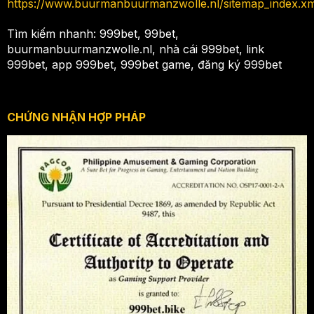
https://www.buurmanbuurmanzwolle.nl/sitemap_index.xm
Tìm kiếm nhanh: 999bet, 99bet,
buurmanbuurmanzwolle.nl, nhà cái 999bet, link
999bet, app 999bet, 999bet game, đăng ký 999bet
CHỨNG NHẬN HỢP PHÁP