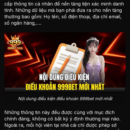
cấp thông tin cá nhân để nền tảng tiện xác minh danh
tính. Những dữ liệu mà bạn phải đưa ra cho nền tảng
thường bao gồm: Họ tên, số điện thoại, địa chỉ email,
số ngân hàng,….
Nội dung điều kiện điều khoản 999bet mới nhất
Những thông tin này đều được cùng với mục đích
chính đáng, không có bất kỳ ý định thương mại nào.
Ngoài ra, mỗi hội viên tại nhà cái chỉ được phép sở