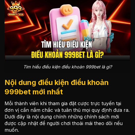
Tìm hiểu điều kiện điều khoản 999bet là gì?
Nội dung điều kiện điều khoản
999bet mới nhất
Mỗi thành viên khi tham gia đặt cược trực tuyến tại
đơn vị cần nắm chắc và tuân thủ mọi quy định đưa ra.
Dưới đây là nội dung chính những chính sách mới
được cập nhật để người chơi thoải mái theo dõi nếu
muốn.