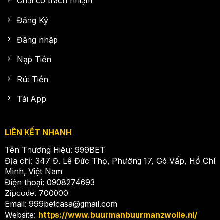
Chơi có trách nhiệm
Đăng Ký
Đăng nhập
Nạp Tiền
Rút Tiền
Tải App
LIÊN KẾT NHANH
Tên Thương Hiệu: 999BET
Địa chỉ: 347 Đ. Lê Đức Thọ, Phường 17, Gò Vấp, Hồ Chí
Minh, Việt Nam
Điện thoại: 0908274693
Zipcode: 700000
Email:
999betcasa@gmail.com
Website:
https://www.buurmanbuurmanzwolle.nl/