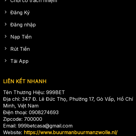
Chơi có trách nhiệm
Đăng Ký
Đăng nhập
Nạp Tiền
Rút Tiền
Tải App
LIÊN KẾT NHANH
Tên Thương Hiệu: 999BET
Địa chỉ: 347 Đ. Lê Đức Thọ, Phường 17, Gò Vấp, Hồ Chí
Minh, Việt Nam
Điện thoại: 0908274693
Zipcode: 700000
Email:
999betcasa@gmail.com
Website:
https://www.buurmanbuurmanzwolle.nl/