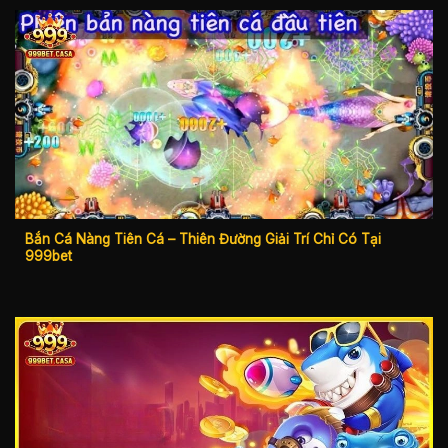
Bắn Cá Nàng Tiên Cá – Thiên Đường Giải Trí Chỉ Có Tại
999bet