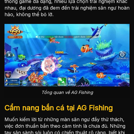
thống game đa dạng, nhiều lựa chọn trải nghiệm khác
nhau, đại dương đã đem đến trải nghiệm săn ngư hoàn
hảo, không thể bỏ lỡ.
Tổng quan về AG Fishing
Cẩm nang bắn cá tại AG Fishing
Muốn kiếm lời từ những màn săn ngư đầy thử thách,
việc đơn thuần bắn theo cảm tính là chưa đủ. Những
tay săn sành sỏi luôn có chiến thuật rõ ràng, biết khi