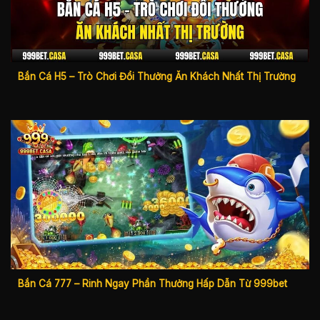
Bắn Cá H5 – Trò Chơi Đổi Thưởng Ăn Khách Nhất Thị Trường
Bắn Cá 777 – Rinh Ngay Phần Thưởng Hấp Dẫn Từ 999bet