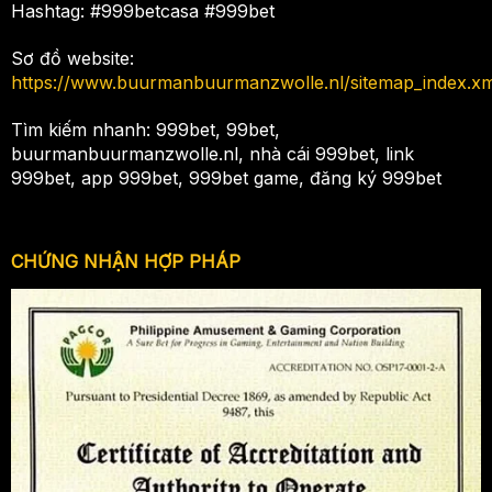
Hashtag: #999betcasa #999bet
Sơ đồ website:
https://www.buurmanbuurmanzwolle.nl/sitemap_index.xm
Tìm kiếm nhanh: 999bet, 99bet,
buurmanbuurmanzwolle.nl, nhà cái 999bet, link
999bet, app 999bet, 999bet game, đăng ký 999bet
CHỨNG NHẬN HỢP PHÁP