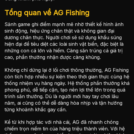
Tổng quan về AG Fishing
Sảnh game ghi điểm mạnh mẽ nhờ thiết kế hình ảnh
sinh động, hiệu ứng chân thật và không gian đại
dương chân thực. Người chơi sẽ sử dụng khẩu súng
hiện đại để tiêu diệt các loài sinh vật biển, đặc biệt là
những con cá lớn và hiếm. Càng săn trúng cá giá trị
cao, phần thưởng nhận được càng khủng.
Không chỉ dừng lại ở lối chơi thông thường, AG Fishing
còn tích hợp nhiều sự kiện theo thời gian thực cùng hệ
thống nhiệm vụ hàng ngày. Hệ thống phần thưởng khá
phong phú, dễ tiếp cận, tạo nên lợi thế lớn trong quá
trình săn thưởng. Dù là người mới hay tay chơi lâu
năm, ai cũng có thể dễ dàng hòa nhịp và tận hưởng
từng khoảnh khắc gay cấn.
Kể từ khi hợp tác với nhà cái, AG đã nhanh chóng
chiếm trọn niềm tin của hàng triệu thành viên. Với hệ