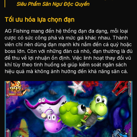
Siêu Phẩm Săn Ngư Độc Quyền
Tối ưu hóa lựa chọn đạn
AG Fishing mang đến hệ thống đạn đa dạng, mỗi loại
cược có sức công phá và mức giá khác nhau. Thành
viên chỉ nên dùng đạn mạnh khi nắm đến cá quý hoặc
boss lớn. Còn với những đàn cá nhỏ, đạn thường là đủ
để thu về lợi nhuận ổn định. Việc linh hoạt thay đổi vũ
khí tùy theo tình huống sẽ giúp kiểm soát ngân sách
hiệu quả mà không ảnh hưởng đến khả năng săn cá.