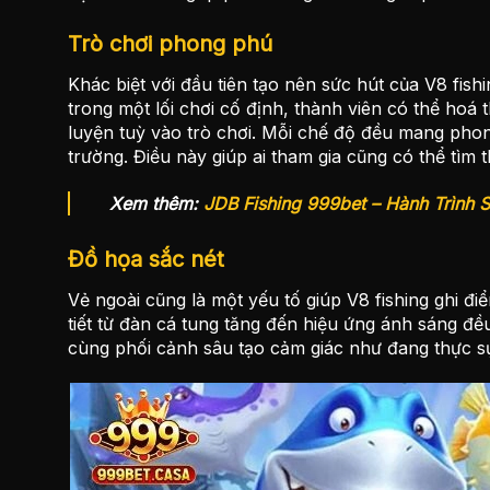
Trò chơi phong phú
Khác biệt với đầu tiên tạo nên sức hút của V8 fis
trong một lối chơi cố định, thành viên có thể hoá
luyện tuỳ vào trò chơi. Mỗi chế độ đều mang phon
trường. Điều này giúp ai tham gia cũng có thể tìm 
Xem thêm:
JDB Fishing 999bet – Hành Trình 
Đồ họa sắc nét
Vẻ ngoài cũng là một yếu tố giúp V8 fishing ghi 
tiết từ đàn cá tung tăng đến hiệu ứng ánh sáng 
cùng phối cảnh sâu tạo cảm giác như đang thực sự