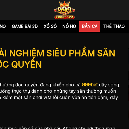
INO
GAME BÀI 3D
XỔ SỐ
NỔ HŨ
BẮN CÁ
THỂ THAO
RẢI NGHIỆM SIÊU PHẨM SĂN
ỘC QUYỀN
i thưởng độc quyền đang khiến cho cả
999bet
dậy sóng.
 trường thực thụ dành cho những tay săn thưởng muốn
m kiếm một sân chơi vừa lôi cuốn vừa ăn tiền đậm, đây
uyên mục bắn cá của nhà cái. Không chỉ nơi thỏa mãn