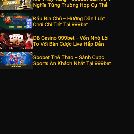
Nghĩa Từng Trường Hợp Cụ Thể
Đấu Địa Chủ – Hướng Dẫn Luật
Chơi Chi Tiết Tại 999bet
DB Casino 999bet – Vốn Nhỏ Lời
To Với Bàn Cược Live Hấp Dẫn
Sbobet Thể Thao – Sảnh Cược
Sports Ăn Khách Nhất Tại 999bet