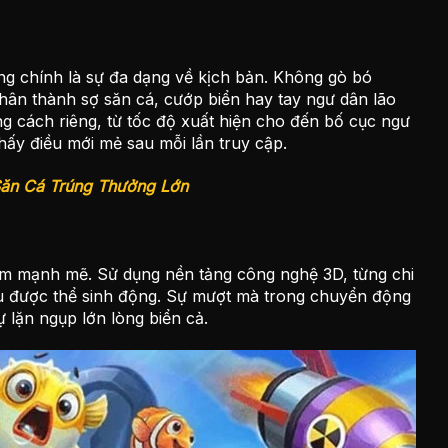
hing chính là sự đa dạng về kịch bản. Không gò bó
 thân thành sợ săn cá, cướp biển hay tay ngư dân lão
g cách riêng, từ tốc độ xuất hiện cho đến bố cục ngư
thấy điều mới mẻ sau mỗi lần truy cập.
Săn Cá Trúng Thưởng Lớn
điểm mạnh mẽ. Sử dụng nền tảng công nghệ 3D, từng chi
đều được thể sinh động. Sự mượt mà trong chuyển động
 lặn ngụp lớn lòng biển cả.