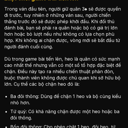
Trong ván đầu tiên, người giữ quân 3♠ sẽ được quyền
đi trước, tuy nhiên ở những ván sau, người chiến
thắng trước đó sẽ được phép khởi đầu. Khi đối thủ
đánh bài, bạn sẽ phải ra quân hoặc bộ có giá trị lớn
hơn hoặc bỏ lượt nếu như không có lựa chọn phù
hợp. Khi không ai chặn được, vòng mới sẽ bắt đầu từ
người đánh cuối cùng.
Dù trong game bài tiến lên, heo là quân có sức mạnh
cao nhất thế nhưng vẫn có một số tổ hợp đặc biệt để
chặn. Điều này tạo ra nhiều chiến thuật phản đòn,
buộc thành viên không được chủ quan khi sở hữu bộ
lớn. Cụ thể các bộ chặn heo đó là:
Ba đôi thông: Dùng để chặn 1 heo và bộ cùng kiểu
nhỏ hơn.
Tứ quý: Có khả năng chặn được một heo hoặc ba
đôi thông.
Bốn đôi thông: Cho phép chặt 1 heo, đôi heo, tứ