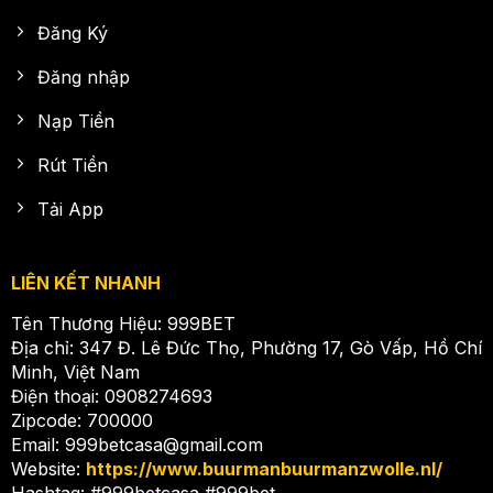
Đăng Ký
Đăng nhập
Nạp Tiền
Rút Tiền
Tải App
LIÊN KẾT NHANH
Tên Thương Hiệu: 999BET
Địa chỉ: 347 Đ. Lê Đức Thọ, Phường 17, Gò Vấp, Hồ Chí
Minh, Việt Nam
Điện thoại: 0908274693
Zipcode: 700000
Email:
999betcasa@gmail.com
Website:
https://www.buurmanbuurmanzwolle.nl/
Hashtag: #999betcasa #999bet