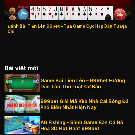
Đánh Bài Tiến Lên 99bet – Tựa Game Cực Hấp Dẫn Từ Địa
Chỉ
Bài viết mới
Game Bài Tiến Lên – 999bet Hướng
Dẫn Tân Thủ Luật Cơ Bản
999bet Giải Mã Kèo Nhà Cái Bóng Đá
Phổ Biến Nhất Hiện Nay
AG Fishing – Sảnh Game Bắn Cá Đồ
Hoạ 3D Hot Nhất 999bet