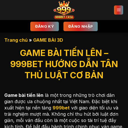
Bỏ
qua
nội
dung
ĐĂNG KÝ
ĐĂNG NHẬP
Trang chủ
»
GAME BÀI 3D
GAME BÀI TIẾN LÊN –
999BET HƯỚNG DẪN TÂN
THỦ LUẬT CƠ BẢN
Game bài tiến lên
là một trong những trò chơi dân
gian được ưa chuộng nhất tại Việt Nam. Đặc biệt khi
xuất hiện tại nền tảng
999bet
với giao diện tối ưu và
trải nghiệm mượt mà. Không chỉ thu hút bởi luật đơn
giản, mỗi ván đấu còn là một cuộc so tài trí tuệ đầy
kịch tính. Để bắt đầu hành trình chinh phục ván game,