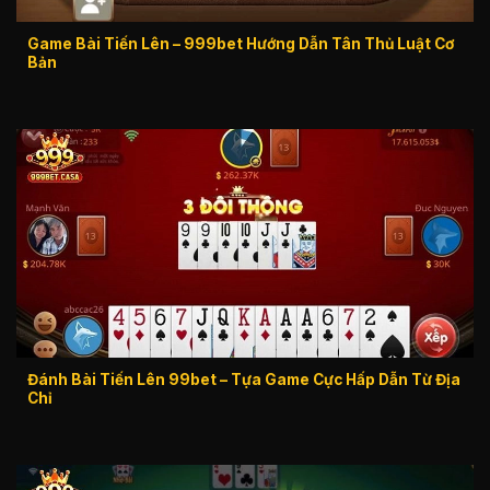
Game Bài Tiến Lên – 999bet Hướng Dẫn Tân Thủ Luật Cơ
Bản
Đánh Bài Tiến Lên 99bet – Tựa Game Cực Hấp Dẫn Từ Địa
Chỉ