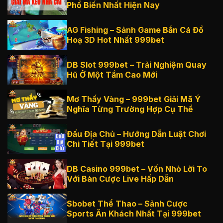
Phổ Biến Nhất Hiện Nay
AG Fishing – Sảnh Game Bắn Cá Đồ
Hoạ 3D Hot Nhất 999bet
DB Slot 999bet – Trải Nghiệm Quay
Hũ Ở Một Tầm Cao Mới
Mơ Thấy Vàng – 999bet Giải Mã Ý
Nghĩa Từng Trường Hợp Cụ Thể
Đấu Địa Chủ – Hướng Dẫn Luật Chơi
Chi Tiết Tại 999bet
DB Casino 999bet – Vốn Nhỏ Lời To
Với Bàn Cược Live Hấp Dẫn
Sbobet Thể Thao – Sảnh Cược
Sports Ăn Khách Nhất Tại 999bet