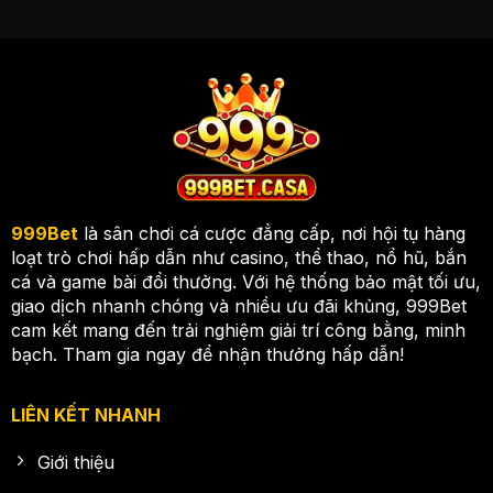
999Bet
là sân chơi cá cược đẳng cấp, nơi hội tụ hàng
loạt trò chơi hấp dẫn như casino, thể thao, nổ hũ, bắn
cá và game bài đổi thưởng. Với hệ thống bảo mật tối ưu,
giao dịch nhanh chóng và nhiều ưu đãi khủng, 999Bet
cam kết mang đến trải nghiệm giải trí công bằng, minh
bạch. Tham gia ngay để nhận thưởng hấp dẫn!
LIÊN KẾT NHANH
Giới thiệu