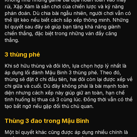
rủi, Xập Xám là sân chơi của chiến lược và kỹ năng
phán đoán. Dù chia bài ngẫu nhiên, người chơi vẫn có
thể lật kèo nếu biết cách sắp xếp thông minh. Những
bí quyết sau đây sẽ giúp bạn tăng khả năng giành
chiến thắng, đặc biệt trong những ván đầy căng
thẳng.
3 thùng phé
Khi sở hữu thùng và đôi lớn, lựa chọn hợp lý nhất là
áp dụng lối đánh Mậu Binh 3 thùng phé. Theo đó,
thùng sẽ đặt ở chi đầu tiên, hai đôi còn lại được xếp về
chi giữa và cuối. Dù đây không phải là bài mạnh toàn
diện nhưng cách xếp này giúp giữ an toàn, hạn chế
tình huống bị thua cả 3 cùng lúc. Đồng thời vẫn có thể
tạo bất ngờ nếu gặp đối thủ chủ quan.
Thùng 3 đao trong Mậu Binh
Một bí quyết khác cũng được áp dụng nhiều chính là