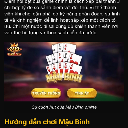
Điểm nổi bật của game chính là cách xếp bài thành 3
chi hợp lý để so sánh điểm với đối thủ. Vì thế thành
viên khi chơi cần phải có kỹ năng phán đoán, sự tinh
tế và kinh nghiệm để linh hoạt sắp xếp một cách tối
ưu. Chỉ một nước đi sai cũng đủ khiến thành viên rơi
vào thế bị động và thua sạch tiền đã cược.
Sự cuốn hút của Mậu Binh online
Hướng dẫn chơi Mậu Binh