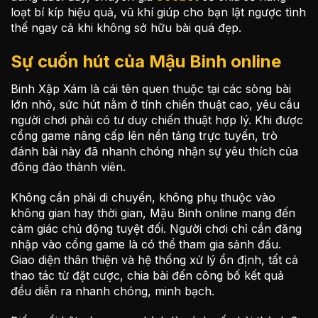
loạt bí kíp hiệu quả, vũ khí giúp cho bạn lật ngược tình
thế ngay cả khi không sở hữu bài quá đẹp.
Sự cuốn hút của Mậu Binh online
Binh Xập Xám là cái tên quen thuộc tại các sòng bài
lớn nhỏ, sức hút nằm ở tính chiến thuật cao, yêu cầu
người chơi phải có tư duy chiến thuật hợp lý. Khi được
cổng game nâng cấp lên nền tảng trực tuyến, trò
đánh bài này đã nhanh chóng nhận sự yêu thích của
đông đảo thành viên.
Không cần phải di chuyển, không phụ thuộc vào
không gian hay thời gian, Mậu Binh online mang đến
cảm giác chủ động tuyệt đối. Người chơi chỉ cần đăng
nhập vào cổng game là có thể tham gia sảnh đấu.
Giao diện thân thiện và hệ thống xử lý ổn định, tất cả
thao tác từ đặt cược, chia bài đến công bố kết quả
đều diễn ra nhanh chóng, minh bạch.