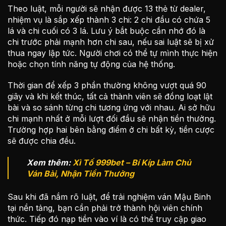
Theo luật, mỗi người sẽ nhận được 13 thẻ từ dealer,
nhiệm vụ là sắp xếp thành 3 chi: 2 chi đầu có chứa 5
lá và chi cuối có 3 lá. Lưu ý bắt buộc cần nhớ đó là
chi trước phải mạnh hơn chi sau, nếu sai luật sẽ bị xử
thua ngay lập tức. Người chơi có thể tự mình thực hiện
hoặc chọn tính năng tự động của hệ thống.
Thời gian để xếp 3 phần thường không vượt quá 90
giây và khi kết thúc, tất cả thành viên sẽ đồng loạt lật
bài và so sánh từng chi tương ứng với nhau. Ai sở hữu
chi mạnh nhất ở mỗi lượt đối đầu sẽ nhận tiền thưởng.
Trường hợp hai bên bằng điểm ở chi bất kỳ, tiền cược
sẽ được chia đều.
Xem thêm:
Xì Tố 999bet – Bí Kíp Làm Chủ
Ván Bài, Nhận Tiền Thưởng
Sau khi đã nắm rõ luật, để trải nghiệm ván Mậu Binh
tại nền tảng, bạn cần phải trở thành hội viên chính
thức. Tiếp đó nạp tiền vào ví là có thể truy cập giao