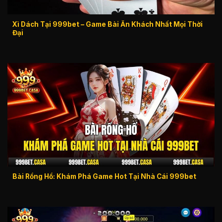
Xì Dách Tại 999bet – Game Bài Ăn Khách Nhất Mọi Thời
Đại
Bài Rồng Hổ: Khám Phá Game Hot Tại Nhà Cái 999bet