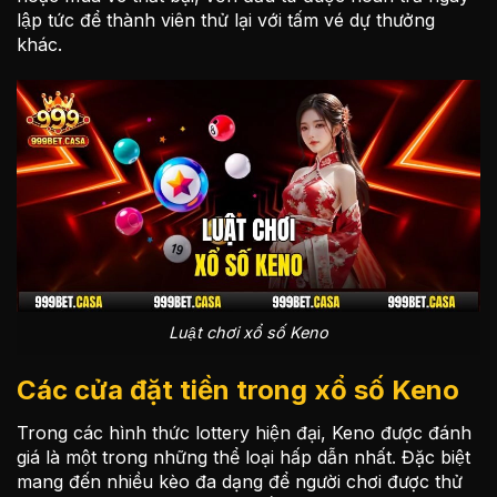
lập tức để thành viên thử lại với tấm vé dự thưởng
khác.
Luật chơi xổ số Keno
Các cửa đặt tiền trong xổ số Keno
Trong các hình thức lottery hiện đại, Keno được đánh
giá là một trong những thể loại hấp dẫn nhất. Đặc biệt
mang đến nhiều kèo đa dạng để người chơi được thử