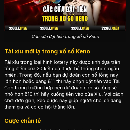
Các cửa đặt tiền trong xổ số Keno
Tài xỉu mới lạ trong xổ số Keno
Tài xỉu trong loại hình lottery này được tính dựa trên
tổng điểm của 20 kết quả được hệ thống chọn ngẫu
nhiên. Trong đó, nếu bạn dự đoán con số tổng này
lớn hơn hoặc bằng 811 thì hãy chọn đặt tiền vào Tài.
Còn trong trường hợp nếu dự đoán con số tổng sẽ
nhỏ hơn 810 thì hãy xuống tiền vào cửa Xỉu. Với cách
chơi đơn giản, kèo cược này giúp người chơi dễ dàng
tham gia và có cơ hội thắng lớn.
Cược chẵn lẻ