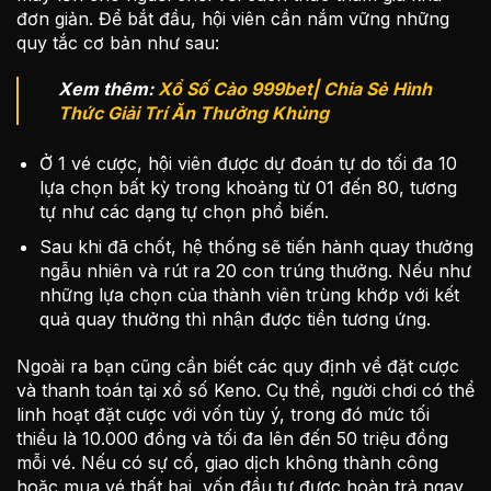
đơn giản. Để bắt đầu, hội viên cần nắm vững những
quy tắc cơ bản như sau:
Xem thêm:
Xổ Số Cào 999bet| Chia Sẻ Hình
Thức Giải Trí Ăn Thưởng Khủng
Ở 1 vé cược, hội viên được dự đoán tự do tối đa 10
lựa chọn bất kỳ trong khoảng từ 01 đến 80, tương
tự như các dạng tự chọn phổ biến.
Sau khi đã chốt, hệ thống sẽ tiến hành quay thưởng
ngẫu nhiên và rút ra 20 con trúng thưởng. Nếu như
những lựa chọn của thành viên trùng khớp với kết
quả quay thưởng thì nhận được tiền tương ứng.
Ngoài ra bạn cũng cần biết các quy định về đặt cược
và thanh toán tại xổ số Keno. Cụ thể, người chơi có thể
linh hoạt đặt cược với vốn tùy ý, trong đó mức tối
thiểu là 10.000 đồng và tối đa lên đến 50 triệu đồng
mỗi vé. Nếu có sự cố, giao dịch không thành công
hoặc mua vé thất bại, vốn đầu tư được hoàn trả ngay