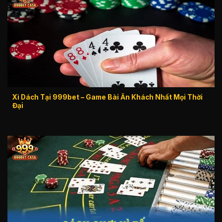
Xì Dách Tại 999bet – Game Bài Ăn Khách Nhất Mọi Thời
Đại