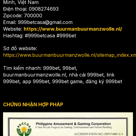
Minh, Việt Nam
Điện thoại: 0908274693
Zipcode: 700000
Email:
999betcasa@gmail.com
Website:
https://www.buurmanbuurmanzwolle.nl/
Hashtag: #999betcasa #999bet
Sơ đồ website:
https://www.buurmanbuurmanzwolle.nl/sitemap_index.xm
Tìm kiếm nhanh: 999bet, 99bet,
buurmanbuurmanzwolle.nl, nhà cái 999bet, link
999bet, app 999bet, 999bet game, đăng ký 999bet
CHỨNG NHẬN HỢP PHÁP