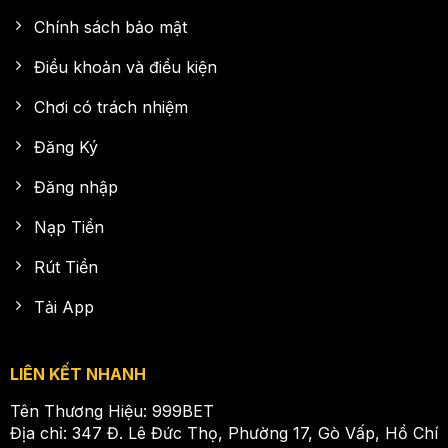
Chính sách bảo mật
Điều khoản và điều kiện
Chơi có trách nhiệm
Đăng Ký
Đăng nhập
Nạp Tiền
Rút Tiền
Tải App
LIÊN KẾT NHANH
Tên Thương Hiệu: 999BET
Địa chỉ: 347 Đ. Lê Đức Thọ, Phường 17, Gò Vấp, Hồ Chí