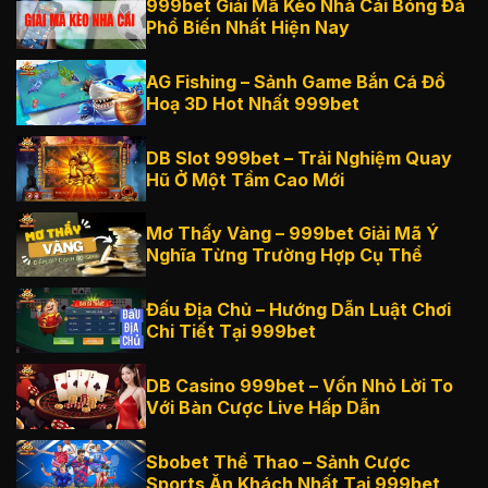
999bet Giải Mã Kèo Nhà Cái Bóng Đá
Phổ Biến Nhất Hiện Nay
AG Fishing – Sảnh Game Bắn Cá Đồ
Hoạ 3D Hot Nhất 999bet
DB Slot 999bet – Trải Nghiệm Quay
Hũ Ở Một Tầm Cao Mới
Mơ Thấy Vàng – 999bet Giải Mã Ý
Nghĩa Từng Trường Hợp Cụ Thể
Đấu Địa Chủ – Hướng Dẫn Luật Chơi
Chi Tiết Tại 999bet
DB Casino 999bet – Vốn Nhỏ Lời To
Với Bàn Cược Live Hấp Dẫn
Sbobet Thể Thao – Sảnh Cược
Sports Ăn Khách Nhất Tại 999bet