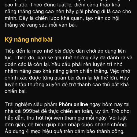
cao trước. Theo đúng luật lệ, điểm càng thấp khả
năng thắng càng cao nên hãy giải phóng đi lá cao cho
mình. Đây là chiến lược khả quan, tạo nên cơ hội
thắng vẻ vang sau mỗi ván bài.
Kỹ năng nhớ bài
Tiếp đến là mẹo nhớ bài được dân chơi áp dụng liên
tục. Theo đó, bạn sẽ ghi nhớ những cây đã đánh ra và
đoán các lá còn lại. Yêu cầu phải rèn luyện trí nhớ
nhằm nâng cao khả năng giành chiến thắng. Việc nhớ
chính xác được từng quân bài đem lại lợi thế lớn. Hãy
luyện tập thường xuyên để trở thành cao thủ bất khả
chiến bại.
Trải nghiệm siêu phẩm
Phỏm online
ngay hôm nay tại
nhà cái 999bet để thực chiến an toàn, uy tín. Trò chơi
hấp dẫn, thu hút hội viên tham gia mỗi ngày. Với luật
đơn giản, dễ hiểu giúp bạn nhập cuộc nhanh chóng.
Áp dụng 4 mẹo hiệu quả trên đảm bảo thành công.