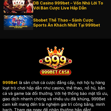
DB Casino 999bet – Vốn Nhỏ Lời To
Với Bàn Cược Live Hấp Dẫn
Sbobet Thể Thao – Sảnh Cược
Sports Ăn Khách Nhất Tại 999bet
999Bet
là sân chơi cá cược đẳng cấp, nơi hội tụ hàng
loạt trò chơi hấp dẫn như casino, thể thao, nổ hũ, bắn
cá và game bài đổi thưởng. Với hệ thống bảo mật tối ưu,
giao dịch nhanh chóng và nhiều ưu đãi khủng, 999Bet
cam kết mang đến trải nghiệm giải trí công bằng, minh
bạch. Tham gia ngay để nhận thưởng hấp dẫn!