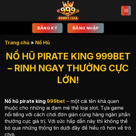
Bỏ
qua
nội
dung
ĐĂNG KÝ
ĐĂNG NHẬP
Trang chủ
»
Nổ Hũ
NỔ HŨ PIRATE KING 999BET
– RINH NGAY THƯỞNG CỰC
LỚN!
Nổ hũ pirate king
999bet
– một cái tên khá quen
thuộc cho những ai đam mê thể loại slot. Tựa game
nổi tiếng với cách chơi đơn giản cùng hàng ngàn phần
thưởng cực giá trị. Với sức hấp dẫn này thì không thể
bỏ qua những thông tin dưới đây để hiểu rõ hơn về trò
chơi.