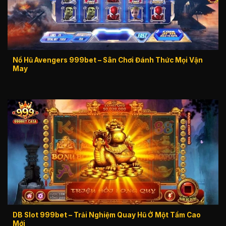
Nổ Hũ Avengers 999bet – Sân Chơi Đánh Thức Mọi Vận
May
DB Slot 999bet – Trải Nghiệm Quay Hũ Ở Một Tầm Cao
Mới