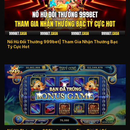
Nổ Hũ Đổi Thưởng 999bet| Tham Gia Nhận Thưởng Bạc
Tỷ Cực Hot