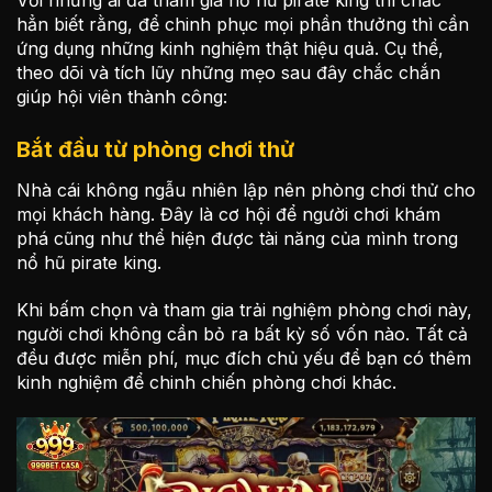
Với những ai đã tham gia nổ hũ pirate king thì chắc
hẳn biết rằng, để chinh phục mọi phần thưởng thì cần
ứng dụng những kinh nghiệm thật hiệu quả. Cụ thể,
theo dõi và tích lũy những mẹo sau đây chắc chắn
giúp hội viên thành công:
Bắt đầu từ phòng chơi thử
Nhà cái không ngẫu nhiên lập nên phòng chơi thử cho
mọi khách hàng. Đây là cơ hội để người chơi khám
phá cũng như thể hiện được tài năng của mình trong
nổ hũ pirate king.
Khi bấm chọn và tham gia trải nghiệm phòng chơi này,
người chơi không cần bỏ ra bất kỳ số vốn nào. Tất cả
đều được miễn phí, mục đích chủ yếu để bạn có thêm
kinh nghiệm để chinh chiến phòng chơi khác.