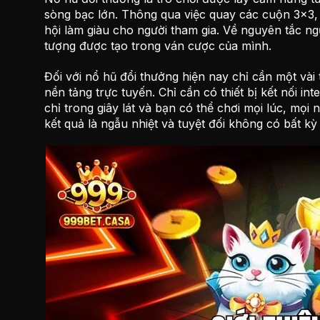
sòng bạc lớn. Thông qua việc quay các cuộn 3×3
hội làm giàu cho người tham gia. Về nguyên tắc ngư
tượng được tạo trong ván cược của mình.
Đối với nổ hũ đổi thưởng hiện nay chỉ cần một vài t
nền tảng trực tuyến. Chỉ cần có thiết bị kết nối i
chỉ trong giây lát và bạn có thể chơi mọi lúc, mọi
kết quả là ngẫu nhiệt và tuyệt đối không có bất kỳ