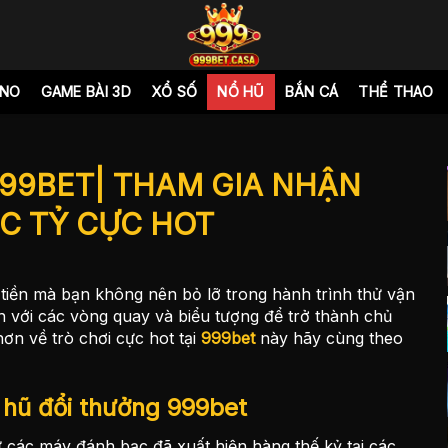
INO
GAME BÀI 3D
XỔ SỐ
NỔ HŨ
BẮN CÁ
THỂ THAO
99BET| THAM GIA NHẬN
C TỶ CỰC HOT
 tiền mà bạn không nên bỏ lỡ trong hành trình thử vận
h với các vòng quay và biểu tượng để trở thành chủ
ơn về trò chơi cực hot tại
999bet
này hãy cùng theo
ổ hũ đổi thưởng 999bet
ừ các máy đánh bạc đã xuất hiện hàng thế kỷ tại các