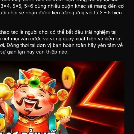
, 3×4, 5×5, 5×6 cùng nhiều cuộn khác sẽ mang đến cơ
ời chơi sẽ nhận được tiền tương ứng với từ 3 – 5 biểu
hao tác là người chơi có thể bắt đầu trải nghiệm tại
nternet mọi ván cược và vòng quay xuất hiện và diễn ra
 nơi. Đồng thời tại đơn vị bạn hoàn toàn hãy yên tâm về
 sự gian lận hay can thiệp nào.