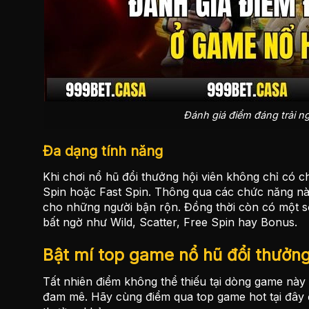
Đánh giá điểm đáng trải 
Đa dạng tính năng
Khi chơi nổ hũ đổi thưởng hội viên không chỉ có
Spin hoặc Fast Spin. Thông qua các chức năng này
cho những người bận rộn. Đồng thời còn có một s
bất ngờ như Wild, Scatter, Free Spin hay Bonus.
Bật mí top game nổ hũ đổi thưởn
Tất nhiên điểm không thể thiếu tại dòng game này
đam mê. Hãy cùng điểm qua top game hot tại đây 