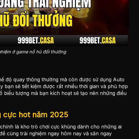
nghiệm ở game nổ hũ đổi thưởng
 chế độ quay thông thường mà còn được sử dụng Auto
 bạn sẽ tiết kiệm được rất nhiều thời gian và phù hợp
ố biểu tượng mà bạn kích hoạt sẽ tạo nên những điều
g cực hot năm 2025
 chính là kho trò chơi cực khủng dành cho những ai
để cùng trải nghiệm ngay hôm nay và săn ngay