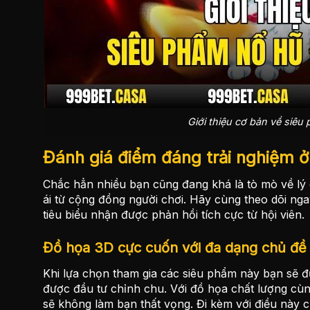
Giới thiệu cơ bản về siê
Đánh giá điểm đáng trải nghiệm 
Chắc hẳn nhiều bạn cũng đang khá là tò mò về lý 
ái từ cộng đồng người chơi. Hãy cùng theo dõi n
tiêu biểu nhận được phản hồi tích cực từ hội viên.
Đồ họa 3D cực cuốn với đa dạng chủ đề 
Khi lựa chọn tham gia các siêu phẩm này bạn sẽ 
được đầu tư chỉnh chu. Với đồ họa chất lượng cù
sẽ không làm bạn thất vọng. Đi kèm với điều này c