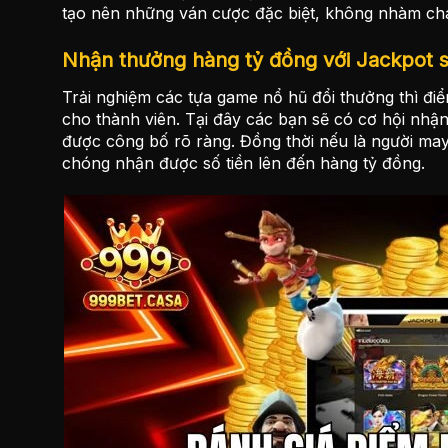
tạo nên những ván cược đặc biệt, không nhàm ch
Nhận thưởng hàng tỷ đồng với Jackpot 
Trải nghiệm các tựa game nổ hũ đổi thưởng thì điể
cho thành viên. Tại đây các bạn sẽ có cơ hội nhận
được công bố rõ ràng. Đồng thời nếu là người ma
chóng nhận được số tiền lên đến hàng tỷ đồng.