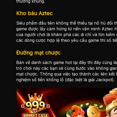
thưởng khủng.
Kho báu Aztec
Siêu phẩm đầu tiên không thể thiếu tại nổ hũ đổi 
game được lấy cảm hứng từ nền văn minh Aztec hu
của người chơi là khám phá các di chỉ và tìm kiếm c
các dòng cược hợp lệ theo yêu cầu game thì số ti
Đường mạt chược
Bàn về danh sách game hot tại đây thì đây cũng l
trò chơi này các bạn sẽ cùng bước vào không gian
mạt chược. Thông qua việc tạo thành các liên kết 
nghiệm số tiền khổng lồ (đặc biệt là giải Jackpot).