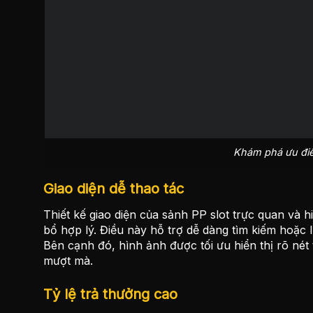
Khám phá ưu điể
Giao diện dễ thao tác
Thiết kế giao diện của sảnh PP slot trực quan và
bổ hợp lý. Điều này hỗ trợ dễ dàng tìm kiếm hoặc l
Bên cạnh đó, hình ảnh được tối ưu hiển thị rõ nét
mượt mà.
Tỷ lệ trả thưởng cao