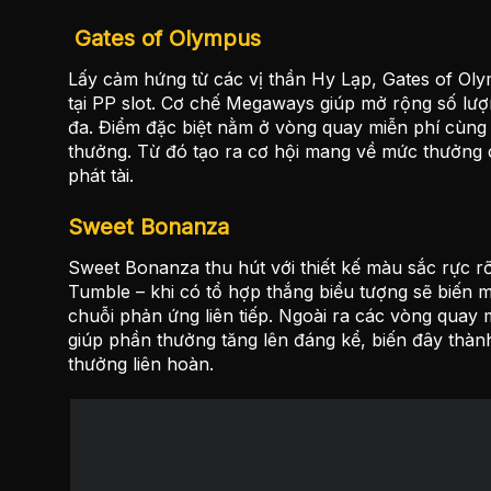
Gates of Olympus
Lấy cảm hứng từ các vị thần Hy Lạp, Gates of Oly
tại PP slot. Cơ chế Megaways giúp mở rộng số lượ
đa. Điểm đặc biệt nằm ở vòng quay miễn phí cùng
thưởng. Từ đó tạo ra cơ hội mang về mức thưởng 
phát tài.
Sweet Bonanza
Sweet Bonanza thu hút với thiết kế màu sắc rực r
Tumble – khi có tổ hợp thắng biểu tượng sẽ biến 
chuỗi phản ứng liên tiếp. Ngoài ra các vòng quay 
giúp phần thưởng tăng lên đáng kể, biến đây thàn
thưởng liên hoàn.