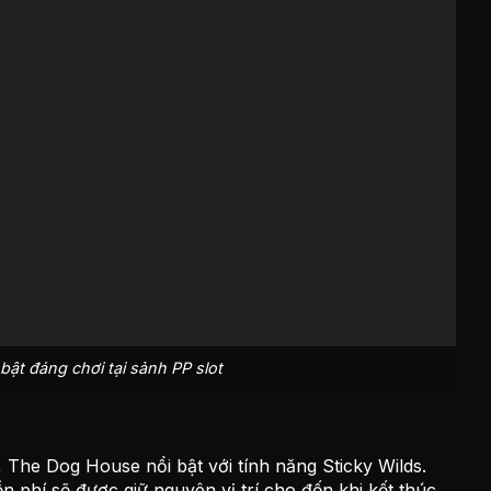
ật đáng chơi tại sảnh PP slot
The Dog House nổi bật với tính năng Sticky Wilds.
n phí sẽ được giữ nguyên vị trí cho đến khi kết thúc