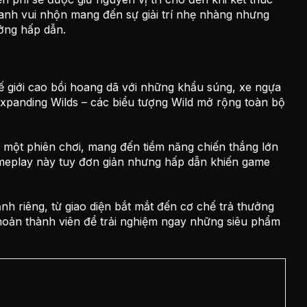
hanh vui nhộn mang đến sự giải trí nhẹ nhàng nhưng
ởng hấp dẫn.
 giới cao bồi hoang dã với những khẩu súng, xe ngựa
Expanding Wilds – các biểu tượng Wild mở rộng toàn bộ
ng một phiên chơi, mang đến tiềm năng chiến thắng lớn
meplay này tuy đơn giản nhưng hấp dẫn khiến game
nh riêng, từ giao diện bắt mắt đến cơ chế trả thưởng
khoản thành viên để trải nghiệm ngay những siêu phẩm