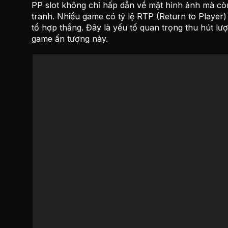
PP slot không chỉ hấp dẫn về mặt hình ảnh mà cò
tranh. Nhiều game có tỷ lệ RTP (Return to Player
tổ hợp thắng. Đây là yếu tố quan trọng thu hút lượ
game ấn tượng này.