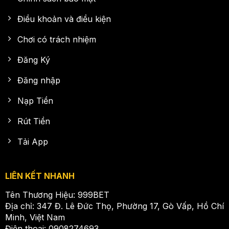
Điều khoản và điều kiện
Chơi có trách nhiệm
Đăng Ký
Đăng nhập
Nạp Tiền
Rút Tiền
Tải App
LIÊN KẾT NHANH
Tên Thương Hiệu: 999BET
Địa chỉ: 347 Đ. Lê Đức Thọ, Phường 17, Gò Vấp, Hồ Chí
Minh, Việt Nam
Điện thoại: 0908274693