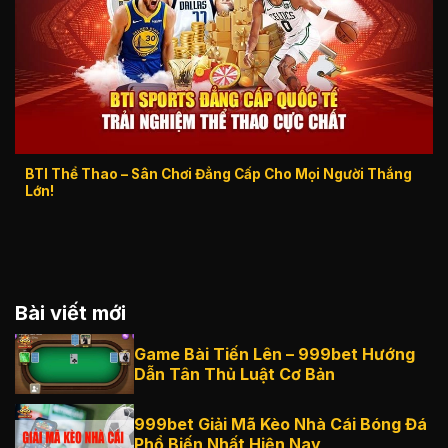
BTI Thể Thao – Sân Chơi Đẳng Cấp Cho Mọi Người Thắng
Lớn!
Bài viết mới
Game Bài Tiến Lên – 999bet Hướng
Dẫn Tân Thủ Luật Cơ Bản
999bet Giải Mã Kèo Nhà Cái Bóng Đá
Phổ Biến Nhất Hiện Nay