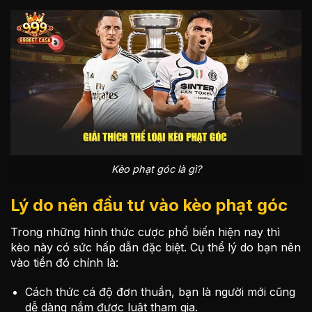
Kèo phạt góc là gì?
Lý do nên đầu tư vào kèo phạt góc
Trong những hình thức cược phổ biến hiện nay thì
kèo này có sức hấp dẫn đặc biệt. Cụ thể lý do bạn nên
vào tiền đó chính là:
Cách thức cá độ đơn thuần, bạn là người mới cũng
dễ dàng nắm được luật tham gia.