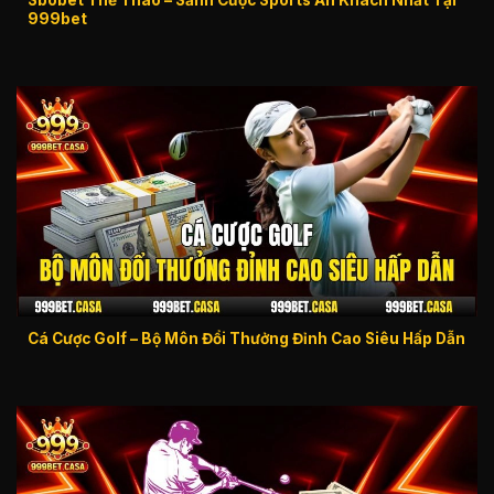
Sbobet Thể Thao – Sảnh Cược Sports Ăn Khách Nhất Tại
999bet
Cá Cược Golf – Bộ Môn Đổi Thưởng Đỉnh Cao Siêu Hấp Dẫn