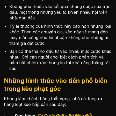
Không phụ thuộc vào kết quả chung cuộc của trận
đấu, một trong những yếu tố khiến nhiều hội viên
phải đau đầu.
Tỷ lệ thưởng của hình thức này cao hơn những loại
khác. Theo các chuyên gia, kèo này sẽ mang đến
may mắn cũng như lợi nhuận khủng cho những ai
tham gia đặt cược.
Bạn có thể tha hồ đầu tư vào nhiều mức cược khác
nhau. Chỉ cần người chơi biết cách phân tích và
nắm bắt chính xác thông tin thì khả năng thắng rất
cao.
Những hình thức vào tiền phổ biến
trong kèo phạt góc
Không làm khách hàng thất vọng, nhà cái tung ra
hàng loạt kèo hấp dẫn sau đây:
Xem thêm:
Cá Cược Golf – Bộ Môn Đổi