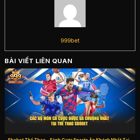
999bet
BÀI VIẾT LIÊN QUAN