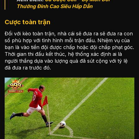
Thưởng Đỉnh Cao Siêu Hấp Dẫn
Cược toàn trận
Đối với kèo toàn trận, nhà cái sẽ đưa ra sẽ đưa ra con
số phù hợp với tình hình mỗi trận đấu. Nhiệm vụ của
bạn là vào tiền đội được chấp hoặc đội chấp phạt góc.
Thời gian thi đấu kết thúc, hệ thống xác định ai là
người thắng dựa vào lượng quả đã sút cộng với tỷ lệ
đã đưa ra trước đó.