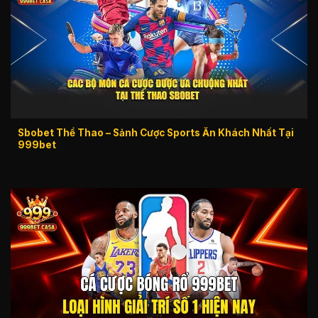
Sbobet Thể Thao – Sảnh Cược Sports Ăn Khách Nhất Tại
999bet