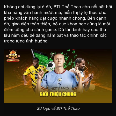
Không chỉ dừng lại ở đó, BTI Thể Thao còn nổi bật bởi
khả năng vận hành mượt mà, hiển thị tỷ lệ thực cho
phép khách hàng đặt cược nhanh chóng. Bên cạnh
đó, giao diện thân thiện, bố cục khoa học cũng là một
điểm cộng cho sảnh game. Dù tân binh hay cao thủ
lâu năm đều dễ dàng nắm bắt và thao tác chính xác
trong từng tình huống.
Sơ lược về BTI Thể Thao